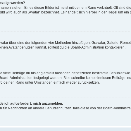
gezeigt werden?
amen stehen. Eines dieser Bilder ist meist mit deinem Rang verknüpft: Oft sind di
ld wird auch als „Avatar“ bezeichnet. Es handelt sich hierbei in der Regel um ein
 Avatar über eine der folgenden vier Methoden hinzufügen: Gravatar, Galerie, Rem
en Avatar benutzen kannst, solltest du die Board-Administration kontaktieren.
viele Beiträge du bislang erstellt hast oder identifizieren bestimmte Benutzer w
 Board-Administration festgelegt wurden. Bitte schreibe keine sinnlosen Beiträge
wird deinen Rang unter Umständen einfach wieder zurücksetzen.
rde ich aufgefordert, mich anzumelden.
ion für Nachrichten an andere Benutzer nutzen, falls diese von der Board-Administ