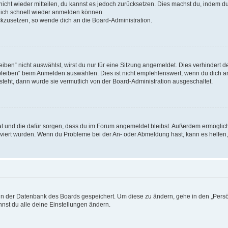
 nicht wieder mitteilen, du kannst es jedoch zurücksetzen. Dies machst du, indem 
 dich schnell wieder anmelden können.
ückzusetzen, so wende dich an die Board-Administration.
en“ nicht auswählst, wirst du nur für eine Sitzung angemeldet. Dies verhindert 
leiben“ beim Anmelden auswählen. Dies ist nicht empfehlenswert, wenn du dich an
 steht, dann wurde sie vermutlich von der Board-Administration ausgeschaltet.
 hat und die dafür sorgen, dass du im Forum angemeldet bleibst. Außerdem ermögli
tiviert wurden. Wenn du Probleme bei der An- oder Abmeldung hast, kann es helfen
n in der Datenbank des Boards gespeichert. Um diese zu ändern, gehe in den „Persö
nst du alle deine Einstellungen ändern.