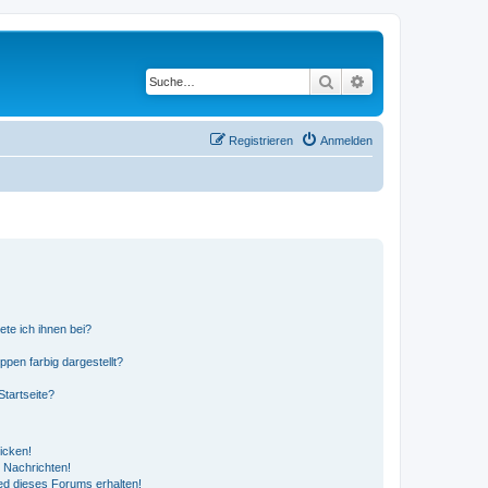
Suche
Erweiterte Suche
Registrieren
Anmelden
ete ich ihnen bei?
en farbig dargestellt?
tartseite?
icken!
 Nachrichten!
ed dieses Forums erhalten!