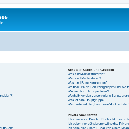
see
ler
Benutzer-Stufen und Gruppen
Was sind Administratoren?
Was sind Moderatoren?
Was sind Benutzergruppen?
Wo finde ich die Benutzergruppen und wie tr
Wie werde ich Gruppenleiter?
anmelden?!
Weshalb werden verschiedene Benutzergrupp
Was ist eine Hauptgruppe?
Was bedeutet der „Das Team“-Link auf der S
Private Nachrichten
Ich kann keine Privaten Nachrichten versch
Ich bekomme ständig unerwünschte Private
auftaucht?
Ich habe eine Spam-E-Mail von einem Mitgli