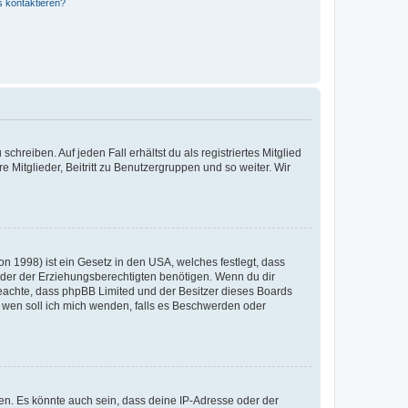
s kontaktieren?
chreiben. Auf jeden Fall erhältst du als registriertes Mitglied
e Mitglieder, Beitritt zu Benutzergruppen und so weiter. Wir
n 1998) ist ein Gesetz in den USA, welches festlegt, dass
der der Erziehungsberechtigten benötigen. Wenn du dir
te beachte, dass phpBB Limited und der Besitzer dieses Boards
An wen soll ich mich wenden, falls es Beschwerden oder
en. Es könnte auch sein, dass deine IP-Adresse oder der