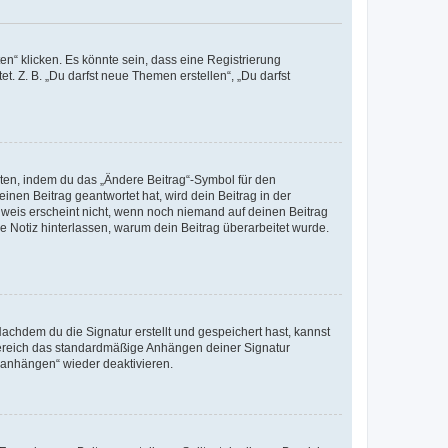
n“ klicken. Es könnte sein, dass eine Registrierung
t. Z. B. „Du darfst neue Themen erstellen“, „Du darfst
iten, indem du das „Ändere Beitrag“-Symbol für den
inen Beitrag geantwortet hat, wird dein Beitrag in der
nweis erscheint nicht, wenn noch niemand auf deinen Beitrag
ne Notiz hinterlassen, warum dein Beitrag überarbeitet wurde.
chdem du die Signatur erstellt und gespeichert hast, kannst
Bereich das standardmäßige Anhängen deiner Signatur
r anhängen“ wieder deaktivieren.