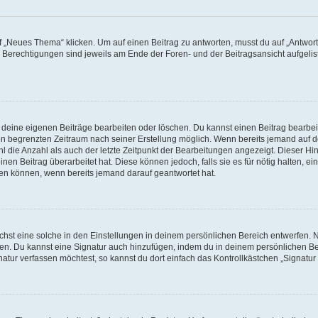
„Neues Thema“ klicken. Um auf einen Beitrag zu antworten, musst du auf „Antworte
e Berechtigungen sind jeweils am Ende der Foren- und der Beitragsansicht aufgeliste
r deine eigenen Beiträge bearbeiten oder löschen. Du kannst einen Beitrag bearbe
inen begrenzten Zeitraum nach seiner Erstellung möglich. Wenn bereits jemand auf de
 die Anzahl als auch der letzte Zeitpunkt der Bearbeitungen angezeigt. Dieser Hi
en Beitrag überarbeitet hat. Diese können jedoch, falls sie es für nötig halten, ei
hen können, wenn bereits jemand darauf geantwortet hat.
st eine solche in den Einstellungen in deinem persönlichen Bereich entwerfen. Na
eren. Du kannst eine Signatur auch hinzufügen, indem du in deinem persönlichen 
atur verfassen möchtest, so kannst du dort einfach das Kontrollkästchen „Signatu