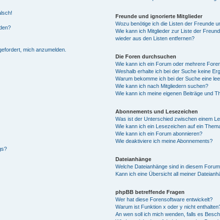
alsch!
Freunde und ignorierte Mitglieder
Wozu benötige ich die Listen der Freunde un
rden?
Wie kann ich Mitglieder zur Liste der Freund
wieder aus den Listen entfernen?
fgefordert, mich anzumelden.
Die Foren durchsuchen
Wie kann ich ein Forum oder mehrere For
Weshalb erhalte ich bei der Suche keine Er
Warum bekomme ich bei der Suche eine lee
Wie kann ich nach Mitgliedern suchen?
Wie kann ich meine eigenen Beiträge und T
Abonnements und Lesezeichen
Was ist der Unterschied zwischen einem L
Wie kann ich ein Lesezeichen auf ein Them
Wie kann ich ein Forum abonnieren?
Wie deaktiviere ich meine Abonnements?
gs?
Dateianhänge
Welche Dateianhänge sind in diesem Forum
Kann ich eine Übersicht all meiner Dateian
phpBB betreffende Fragen
Wer hat diese Forensoftware entwickelt?
Warum ist Funktion x oder y nicht enthalten
An wen soll ich mich wenden, falls es Besc