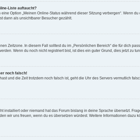
ine-Liste auftaucht?
n eine Option „Meinen Online-Status während dieser Sitzung verbergen“. Wenn du d
st dann als unsichtbarer Besucher gezählt.
en Zeitzone. In diesem Fall solltest du im „Persönlichen Bereich“ die für dich passe
den. Wenn du noch nicht registriert bist, ist dies ein guter Grund, dies jetzt zu tun
mer noch falsch!
t hast und die Zeit trotzdem noch falsch ist, geht die Uhr des Servers vermutlich fal
t installiert oder niemand hat das Forum bislang in deine Sprache übersetzt. Frag
, würden wir uns freuen, wenn du es übersetzen würdest. Weitere Informationen dazu