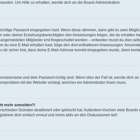
 wurden. Um Hilfe zu erhalten, wende dich an die Board-Administration.
 richtige Passwort eingegeben hast. Wenn diese stimmen, dann gibt es zwei Mögl
tern oder deiner Erziehungsberechtigten den Anweisungen folgen, die du erhalten ha
u angemeldeten Mitglieder erst freigeschaltet werden – entweder musst du dies selbs
. Wenn du eine E-Mail erhalten hast, folge den dort enthaltenen Anweisungen. Ansons
 dir sicher bist, dass deine E-Mail-Adresse korrekt eingegeben wurde, dann kontak
Benutzername und dein Passwort richtig sind. Wenn dies der Fall ist, wende dich a
ionsproblem mit der Website vorliegt, welches ein Administrator lösen muss.
icht mehr anmelden?!
erschieden Gründen deaktiviert oder gelöscht hat. Außerdem löschen viele Boards r
triere dich einfach erneut und nimm aktiv an den Diskussionen teil!