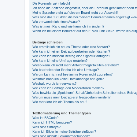
Die Forenuhr geht falsch!
Ich habe die Zeitzone eingestellt, aber die Forenuhr geht immer noch f
Meine Sprache steht auf diesem Board nicht zur Auswahl!
Was sind das für Bilder, die bei meinem Benutzernamen angezeigt we
Wie verwende ich einen Avatar?
Was ist mein Rang und wie kann ich ihn ändern?
Wenn ich bei einem Benutzer auf den E-Mail-Link klicke, werde ich au
Beiträge schreiben
Wie erstelle ich ein neues Thema oder eine Antwort?
Wie kann ich einen Beitrag bearbeiten oder löschen?
Wie kann ich meinem Beitrag eine Signatur anfügen?
Wie kann ich eine Umfrage erstellen?
Wieso kann ich nicht mehr Antwortmöglichkeiten erstellen?
Wie bearbeite oder lösche ich eine Umfrage?
Warum kann ich auf bestimmte Foren nicht zugreifen?
Weshalb kann ich keine Dateianhänge anfügen?
Weshalb wurde ich verwarnt?
Wie kann ich Beiträge den Moderatoren melden?
Was bewirkt die „Speichern“-Schaltfläche beim Schreiben eines Beitra
Warum muss mein Beitrag erst freigegeben werden?
Wie markiere ich ein Thema als neu?
Textformatierung und Thementypen
Was ist BBCode?
Kann ich HTML benutzen?
Was sind Smileys?
Kann ich Bilder in meine Beiträge einfügen?
Was sind globale Bekanntmachungen?