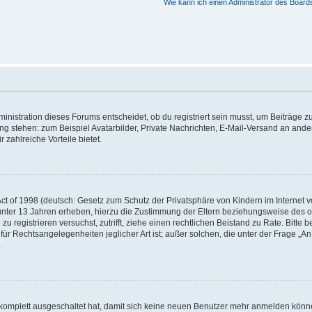
Wie kann ich einen Administrator des Board
istration dieses Forums entscheidet, ob du registriert sein musst, um Beiträge zu s
ung stehen: zum Beispiel Avatarbilder, Private Nachrichten, E-Mail-Versand an ander
 zahlreiche Vorteile bietet.
t of 1998 (deutsch: Gesetz zum Schutz der Privatsphäre von Kindern im Internet vo
unter 13 Jahren erheben, hierzu die Zustimmung der Eltern beziehungsweise des o
h zu registrieren versuchst, zutrifft, ziehe einen rechtlichen Beistand zu Rate. Bit
für Rechtsangelegenheiten jeglicher Art ist; außer solchen, die unter der Frage „
.
g komplett ausgeschaltet hat, damit sich keine neuen Benutzer mehr anmelden könn