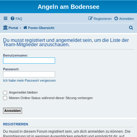
Angeln am Bodensee
FAQ
Registrieren
Anmelden
S
Portal
Foren-Übersicht
u
Du musst registriert und angemeldet sein, um die Liste der
c
Team-Mitglieder anzuschauen.
h
Benutzername:
e
Passwort:
Ich habe mein Passwort vergessen
Angemeldet bleiben
Meinen Online-Status während dieser Sitzung verbergen
REGISTRIEREN
Du musst in diesem Forum registriert sein, um dich anmelden zu können. Die
Registrierung ist in wenigen Augenblicken erledigt und ermöglicht dir, auf