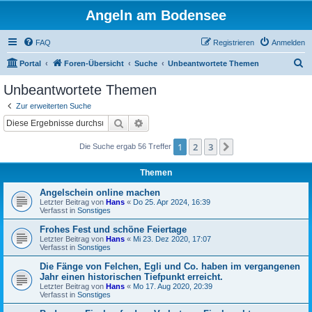
Angeln am Bodensee
FAQ
Registrieren
Anmelden
S
Portal
Foren-Übersicht
Suche
Unbeantwortete Themen
u
Unbeantwortete Themen
c
Zur erweiterten Suche
h
Suche
Erweiterte Suche
e
1
2
3
Nächste
Die Suche ergab 56 Treffer
Themen
Angelschein online machen
Letzter Beitrag von
Hans
«
Do 25. Apr 2024, 16:39
Verfasst in
Sonstiges
Frohes Fest und schöne Feiertage
Letzter Beitrag von
Hans
«
Mi 23. Dez 2020, 17:07
Verfasst in
Sonstiges
Die Fänge von Felchen, Egli und Co. haben im vergangenen
Jahr einen historischen Tiefpunkt erreicht.
Letzter Beitrag von
Hans
«
Mo 17. Aug 2020, 20:39
Verfasst in
Sonstiges