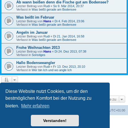
Ab wann beißen denn die Fische gut am Bodensee?
Letzter Beitrag von
Rudi
«
So 9. Mär 2014, 20:37
Verfasst in
Was beißt gerade am Bodensee
Was beißt im Februar
Letzter Beitrag von
Hans
«
Di 4. Feb 2014, 23:06
Verfasst in
Was beißt gerade am Bodensee
Angeln im Januar
Letzter Beitrag von
Rudi
«
Di 21. Jan 2014, 16:58
Verfasst in
Was beißt gerade am Bodensee
Frohe Weihnachten 2013
Letzter Beitrag von
Hans
«
Di 24. Dez 2013, 07:38
Verfasst in
Sonstiges
Hallo Bodenseeangler
Letzter Beitrag von
Rudi
«
Fr 13. Dez 2013, 20:10
Verfasst in
Wer bin Ich und wo angle Ich
1
2
3
Nächste
Die Suche ergab 56 Treffer
Diese Website nutzt Cookies, um dir den
bestmöglichen Komfort bei der Nutzung zu
Gehe zu
bieten.
Mehr erfahren
Portal
Foren-Übersicht
Alle Zeiten sind
UTC+01:00
Verstanden!
Powered by
phpBB
® Forum Software © phpBB Limited
Deutsche Übersetzung durch
phpBB.de