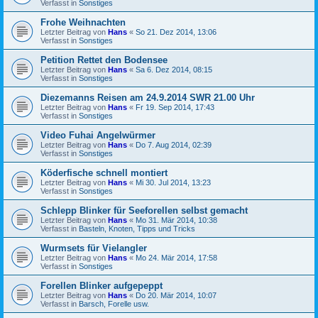
Verfasst in
Sonstiges
Frohe Weihnachten
Letzter Beitrag von
Hans
«
So 21. Dez 2014, 13:06
Verfasst in
Sonstiges
Petition Rettet den Bodensee
Letzter Beitrag von
Hans
«
Sa 6. Dez 2014, 08:15
Verfasst in
Sonstiges
Diezemanns Reisen am 24.9.2014 SWR 21.00 Uhr
Letzter Beitrag von
Hans
«
Fr 19. Sep 2014, 17:43
Verfasst in
Sonstiges
Video Fuhai Angelwürmer
Letzter Beitrag von
Hans
«
Do 7. Aug 2014, 02:39
Verfasst in
Sonstiges
Köderfische schnell montiert
Letzter Beitrag von
Hans
«
Mi 30. Jul 2014, 13:23
Verfasst in
Sonstiges
Schlepp Blinker für Seeforellen selbst gemacht
Letzter Beitrag von
Hans
«
Mo 31. Mär 2014, 10:38
Verfasst in
Basteln, Knoten, Tipps und Tricks
Wurmsets für Vielangler
Letzter Beitrag von
Hans
«
Mo 24. Mär 2014, 17:58
Verfasst in
Sonstiges
Forellen Blinker aufgepeppt
Letzter Beitrag von
Hans
«
Do 20. Mär 2014, 10:07
Verfasst in
Barsch, Forelle usw.