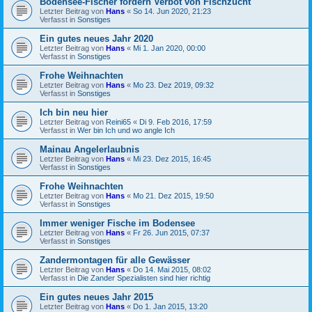
Bodensee-Fischer fordern Verbot von Fischzucht
Letzter Beitrag von
Hans
«
So 14. Jun 2020, 21:23
Verfasst in
Sonstiges
Ein gutes neues Jahr 2020
Letzter Beitrag von
Hans
«
Mi 1. Jan 2020, 00:00
Verfasst in
Sonstiges
Frohe Weihnachten
Letzter Beitrag von
Hans
«
Mo 23. Dez 2019, 09:32
Verfasst in
Sonstiges
Ich bin neu hier
Letzter Beitrag von
Reini65
«
Di 9. Feb 2016, 17:59
Verfasst in
Wer bin Ich und wo angle Ich
Mainau Angelerlaubnis
Letzter Beitrag von
Hans
«
Mi 23. Dez 2015, 16:45
Verfasst in
Sonstiges
Frohe Weihnachten
Letzter Beitrag von
Hans
«
Mo 21. Dez 2015, 19:50
Verfasst in
Sonstiges
Immer weniger Fische im Bodensee
Letzter Beitrag von
Hans
«
Fr 26. Jun 2015, 07:37
Verfasst in
Sonstiges
Zandermontagen für alle Gewässer
Letzter Beitrag von
Hans
«
Do 14. Mai 2015, 08:02
Verfasst in
Die Zander Spezialisten sind hier richtig
Ein gutes neues Jahr 2015
Letzter Beitrag von
Hans
«
Do 1. Jan 2015, 13:20