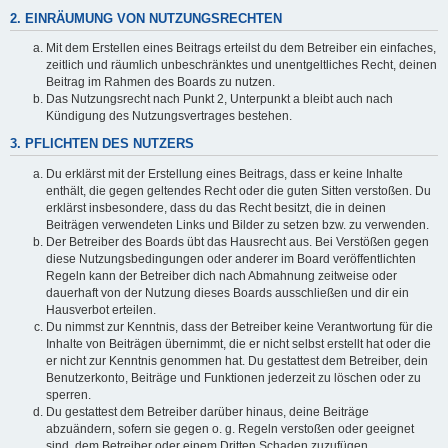
2. EINRÄUMUNG VON NUTZUNGSRECHTEN
Mit dem Erstellen eines Beitrags erteilst du dem Betreiber ein einfaches,
zeitlich und räumlich unbeschränktes und unentgeltliches Recht, deinen
Beitrag im Rahmen des Boards zu nutzen.
Das Nutzungsrecht nach Punkt 2, Unterpunkt a bleibt auch nach
Kündigung des Nutzungsvertrages bestehen.
3. PFLICHTEN DES NUTZERS
Du erklärst mit der Erstellung eines Beitrags, dass er keine Inhalte
enthält, die gegen geltendes Recht oder die guten Sitten verstoßen. Du
erklärst insbesondere, dass du das Recht besitzt, die in deinen
Beiträgen verwendeten Links und Bilder zu setzen bzw. zu verwenden.
Der Betreiber des Boards übt das Hausrecht aus. Bei Verstößen gegen
diese Nutzungsbedingungen oder anderer im Board veröffentlichten
Regeln kann der Betreiber dich nach Abmahnung zeitweise oder
dauerhaft von der Nutzung dieses Boards ausschließen und dir ein
Hausverbot erteilen.
Du nimmst zur Kenntnis, dass der Betreiber keine Verantwortung für die
Inhalte von Beiträgen übernimmt, die er nicht selbst erstellt hat oder die
er nicht zur Kenntnis genommen hat. Du gestattest dem Betreiber, dein
Benutzerkonto, Beiträge und Funktionen jederzeit zu löschen oder zu
sperren.
Du gestattest dem Betreiber darüber hinaus, deine Beiträge
abzuändern, sofern sie gegen o. g. Regeln verstoßen oder geeignet
sind, dem Betreiber oder einem Dritten Schaden zuzufügen.