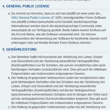
4. GENERAL PUBLIC LICENSE
Du nimmst zur Kenntnis, dass es sich bei phpBB um eine unter der „
GNU General Public License v2
“ (GPL) bereitgestellten Foren-Software
von phpBB Limited (www.phpbb.com) handelt; deutschsprachige
Informationen werden durch die deutschsprachige Community unter
www.phpbb.de zur Verfügung gestellt. Beide haben keinen Einfluss auf
die Art und Weise, wie die Software verwendet wird. Sie können
insbesondere die Verwendung der Software für bestimmte Zwecke nicht
untersagen oder auf Inhalte fremder Foren Einfluss nehmen.
5. GEWÄHRLEISTUNG
Der Betreiber haftet mit Ausnahme der Verletzung von Leben, Körper
und Gesundheit und der Verletzung wesentlicher Vertragspflichten
(Kardinalpflichten) nur für Schäden, die auf ein vorsätzliches oder grob
fahrlässiges Verhalten zurückzuführen sind. Dies gilt auch für mittelbare
Folgeschäden wie insbesondere entgangenen Gewinn.
Die Haftung ist gegenüber Verbrauchern außer bei vorsätzlichem oder
grob fahrlässigem Verhalten oder bei Schäden aus der Verletzung von
Leben, Körper und Gesundheit und der Verletzung wesentlicher
Vertragspflichten (Kardinalpflichten) auf die bei Vertragsschluss
typischerweise vorhersehbaren Schäden und im übrigen der Höhe nach
auf die vertragstypischen Durchschnittsschäden begrenzt. Dies gilt auch
für mittelbare Folgeschäden wie insbesondere entgangenen Gewinn.
Die Haftung ist gegenüber Unternehmern außer bei der Verletzung von