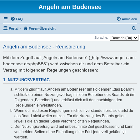
Angeln am Bodensee
FAQ
Anmelden
S
Portal
Foren-Übersicht
u
Sprache:
c
Angeln am Bodensee - Registrierung
h
Mit dem Zugriff auf „Angeln am Bodensee“ („http://www.angeln-am-
e
bodensee.de/phpBB3“) wird zwischen dir und dem Betreiber ein
Vertrag mit folgenden Regelungen geschlossen:
1. NUTZUNGSVERTRAG
Mit dem Zugriff auf „Angeln am Bodensee“ (im Folgenden „das Board“)
schließt du einen Nutzungsvertrag mit dem Betreiber des Boards ab (im
Folgenden „Betreiber“) und erklärst dich mit den nachfolgenden
Regelungen einverstanden.
Wenn du mit diesen Regelungen nicht einverstanden bist, so darfst du
das Board nicht weiter nutzen. Für die Nutzung des Boards gelten
jeweils die an dieser Stelle veröffentlichten Regelungen.
Der Nutzungsvertrag wird auf unbestimmte Zeit geschlossen und kann
von beiden Seiten ohne Einhaltung einer Frist jederzeit gekündigt
werden.