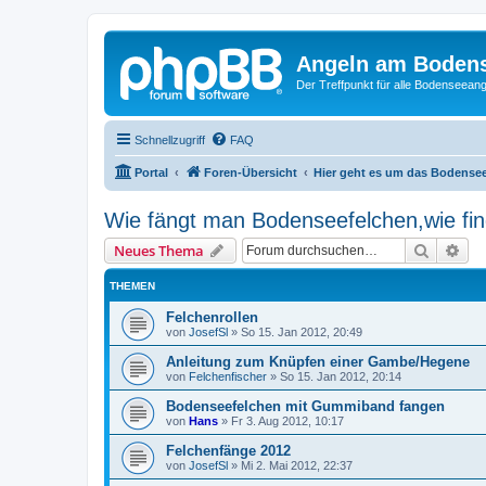
Angeln am Boden
Der Treffpunkt für alle Bodenseeang
Schnellzugriff
FAQ
Portal
Foren-Übersicht
Hier geht es um das Bodense
Wie fängt man Bodenseefelchen,wie fin
Suche
Erw
Neues Thema
THEMEN
Felchenrollen
von
JosefSl
»
So 15. Jan 2012, 20:49
Anleitung zum Knüpfen einer Gambe/Hegene
von
Felchenfischer
»
So 15. Jan 2012, 20:14
Bodenseefelchen mit Gummiband fangen
von
Hans
»
Fr 3. Aug 2012, 10:17
Felchenfänge 2012
von
JosefSl
»
Mi 2. Mai 2012, 22:37