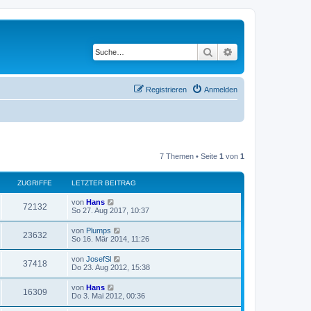
Suche
Erweiterte Suche
Registrieren
Anmelden
7 Themen • Seite
1
von
1
ZUGRIFFE
LETZTER BEITRAG
von
Hans
72132
So 27. Aug 2017, 10:37
von
Plumps
23632
So 16. Mär 2014, 11:26
von
JosefSl
37418
Do 23. Aug 2012, 15:38
von
Hans
16309
Do 3. Mai 2012, 00:36