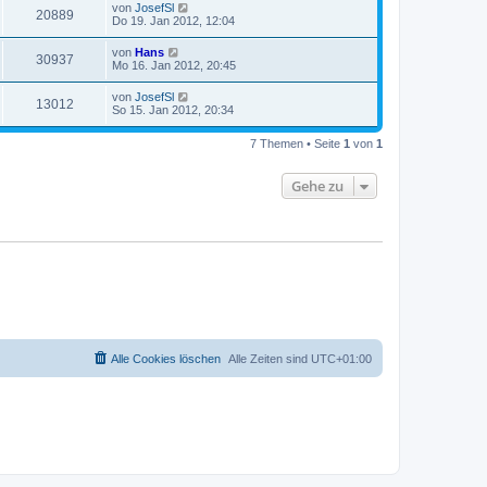
von
JosefSl
20889
Do 19. Jan 2012, 12:04
von
Hans
30937
Mo 16. Jan 2012, 20:45
von
JosefSl
13012
So 15. Jan 2012, 20:34
7 Themen • Seite
1
von
1
Gehe zu
Alle Cookies löschen
Alle Zeiten sind
UTC+01:00