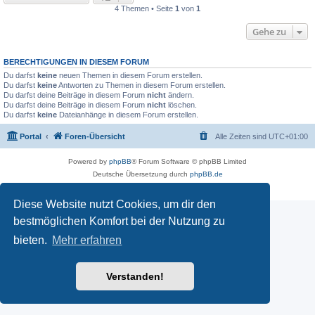
4 Themen • Seite
1
von
1
Gehe zu
BERECHTIGUNGEN IN DIESEM FORUM
Du darfst
keine
neuen Themen in diesem Forum erstellen.
Du darfst
keine
Antworten zu Themen in diesem Forum erstellen.
Du darfst deine Beiträge in diesem Forum
nicht
ändern.
Du darfst deine Beiträge in diesem Forum
nicht
löschen.
Du darfst
keine
Dateianhänge in diesem Forum erstellen.
Portal
Foren-Übersicht
Alle Zeiten sind
UTC+01:00
Powered by
phpBB
® Forum Software © phpBB Limited
Deutsche Übersetzung durch
phpBB.de
Datenschutz
|
Nutzungsbedingungen
Diese Website nutzt Cookies, um dir den
bestmöglichen Komfort bei der Nutzung zu
bieten.
Mehr erfahren
Verstanden!