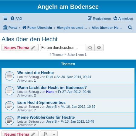
Angeln am Bodensee
FAQ
Registrieren
Anmelden
S
Portal
Foren-Übersicht
Hier geht es um den Hecht
Alles über den Hecht
u
Alles über den Hecht
c
Suche
Erweiterte Suche
Neues Thema
h
4 Themen • Seite
1
von
1
e
Themen
Wo sind die Hechte
Letzter Beitrag von
Rudi
«
So 30. Nov 2014, 09:44
Antworten:
1
Wann laicht der Hecht im Bodensee?
Letzter Beitrag von
Hans
«
Fr 27. Apr 2012, 20:46
Antworten:
2
Eure Hecht-Spinncombos
Letzter Beitrag von
JosefSl
«
Mo 16. Jan 2012, 10:39
Antworten:
7
Meine Wobblerkiste für Hechte
Letzter Beitrag von
JosefSl
«
Fr 13. Jan 2012, 16:48
Antworten:
2
Neues Thema