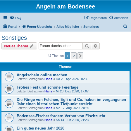
Angeln am Bodensee
FAQ
Registrieren
Anmelden
S
Portal
Foren-Übersicht
Alles Mögliche
Sonstiges
u
Sonstiges
c
Suche
Erweiterte Suche
Neues Thema
h
e
1
2
Nächste
42 Themen
Themen
Angelschein online machen
Letzter Beitrag von
Hans
«
Do 25. Apr 2024, 16:39
Frohes Fest und schöne Feiertage
Letzter Beitrag von
Hans
«
Mi 23. Dez 2020, 17:07
Die Fänge von Felchen, Egli und Co. haben im vergangenen
Jahr einen historischen Tiefpunkt erreicht.
Letzter Beitrag von
Hans
«
Mo 17. Aug 2020, 20:39
Bodensee-Fischer fordern Verbot von Fischzucht
Letzter Beitrag von
Hans
«
So 14. Jun 2020, 21:23
Ein gutes neues Jahr 2020