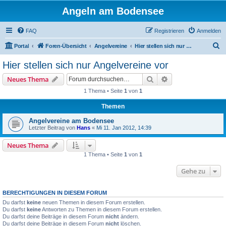
Angeln am Bodensee
FAQ
Registrieren
Anmelden
S
Portal
Foren-Übersicht
Angelvereine
Hier stellen sich nur Angelvereine vor
u
Hier stellen sich nur Angelvereine vor
c
Suche
Erweiterte Suche
Neues Thema
h
1 Thema • Seite
1
von
1
e
Themen
Angelvereine am Bodensee
Letzter Beitrag von
Hans
«
Mi 11. Jan 2012, 14:39
Neues Thema
1 Thema • Seite
1
von
1
Gehe zu
BERECHTIGUNGEN IN DIESEM FORUM
Du darfst
keine
neuen Themen in diesem Forum erstellen.
Du darfst
keine
Antworten zu Themen in diesem Forum erstellen.
Du darfst deine Beiträge in diesem Forum
nicht
ändern.
Du darfst deine Beiträge in diesem Forum
nicht
löschen.