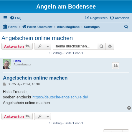
Angeln am Bodensee
FAQ
Registrieren
Anmelden
S
Portal
Foren-Übersicht
Alles Mögliche
Sonstiges
u
Angelschein online machen
c
Suche
Erweiterte
Antworten
h
1 Beitrag • Seite
1
von
1
e
Hans
Administrator
Angelschein online machen
B
Do 25. Apr 2024, 16:39
e
i
Hallo Freunde,
t
soeben entdeckt
https://deutsche-angelschule.de/
r
a
Angelschein online machen.
g
Antworten
1 Beitrag • Seite
1
von
1